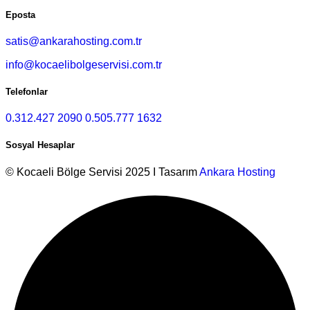
Eposta
satis@ankarahosting.com.tr
info@kocaelibolgeservisi.com.tr
Telefonlar
0.312.427 2090
0.505.777 1632
Sosyal Hesaplar
© Kocaeli Bölge Servisi 2025 I Tasarım
Ankara Hosting