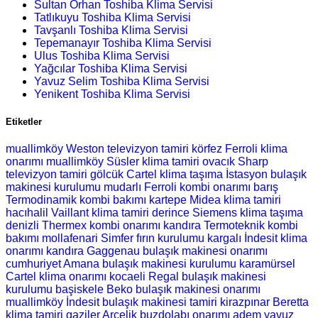
Sultan Orhan Toshiba Klima Servisi
Tatlıkuyu Toshiba Klima Servisi
Tavşanlı Toshiba Klima Servisi
Tepemanayır Toshiba Klima Servisi
Ulus Toshiba Klima Servisi
Yağcılar Toshiba Klima Servisi
Yavuz Selim Toshiba Klima Servisi
Yenikent Toshiba Klima Servisi
Etiketler
muallimköy Weston televizyon tamiri
körfez Ferroli klima
onarımı
muallimköy Süsler klima tamiri
ovacık Sharp
televizyon tamiri
gölcük Cartel klima taşıma
İstasyon bulaşık
makinesi kurulumu
mudarlı Ferroli kombi onarımı
barış
Termodinamik kombi bakımı
kartepe Midea klima tamiri
hacıhalil Vaillant klima tamiri
derince Siemens klima taşıma
denizli Thermex kombi onarımı
kandıra Termoteknik kombi
bakımı
mollafenari Simfer fırın kurulumu
kargalı İndesit klima
onarımı
kandıra Gaggenau bulaşık makinesi onarımı
cumhuriyet Amana bulaşık makinesi kurulumu
karamürsel
Cartel klima onarımı
kocaeli Regal bulaşık makinesi
kurulumu
başiskele Beko bulaşık makinesi onarımı
muallimköy İndesit bulaşık makinesi tamiri
kirazpınar Beretta
klima tamiri
gaziler Arçelik buzdolabı onarımı
adem yavuz