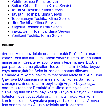
Pelitli Toshiba Klima Servisi
Sultan Orhan Toshiba Klima Servisi
Tatlıkuyu Toshiba Klima Servisi
Tavşanlı Toshiba Klima Servisi
Tepemanayır Toshiba Klima Servisi
Ulus Toshiba Klima Servisi
Yağcılar Toshiba Klima Servisi
Yavuz Selim Toshiba Klima Servisi
Yenikent Toshiba Klima Servisi
Etiketler
derince Miele buzdolabı onarımı
duraklı Profilo fırın onarımı
körfez Teka fırın kurulumu
adem yavuz Electrolux fırın tamiri
mimar sinan Crea televizyon onarımı
tepemanayır ECA ısı
pompası kurulumu
güzeller Hoover fırın tamiri
körfez beyaz
eşya montajıkörfez Beko buzdolabı onarımı
dilovası
Demirdöküm kombi bakımı
mimar sinan Miele fırın kurulumu
Çayırova LG çamaşır makinesi montajı
körfez Samsung
çamaşır makinesi onarımı
beylikbağı Arçelik beyaz eşya
onarımı
kirazpınar Demirdöküm klima tamiri
yenikent
Samsung fırın onarımı
beylikbağı Sanyo televizyon kurulumu
hatipler İndesit buzdolabı onarımı
muallimköy Franke fırın
kurulumu
kadıllı Baymakısı pompası bakımı
denizli Arnova
fırın onarımı
balçık Altus buzdolabı tamiri
derince