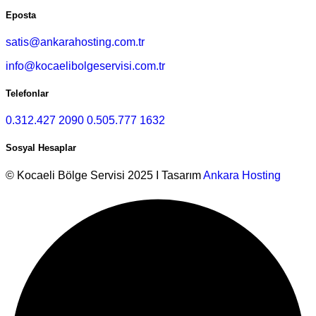
Eposta
satis@ankarahosting.com.tr
info@kocaelibolgeservisi.com.tr
Telefonlar
0.312.427 2090
0.505.777 1632
Sosyal Hesaplar
© Kocaeli Bölge Servisi 2025 I Tasarım
Ankara Hosting