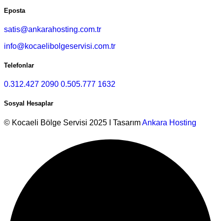
Eposta
satis@ankarahosting.com.tr
info@kocaelibolgeservisi.com.tr
Telefonlar
0.312.427 2090
0.505.777 1632
Sosyal Hesaplar
© Kocaeli Bölge Servisi 2025 I Tasarım
Ankara Hosting