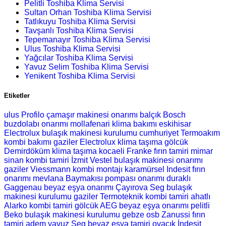
Pelitli Toshiba Klima Servisi
Sultan Orhan Toshiba Klima Servisi
Tatlıkuyu Toshiba Klima Servisi
Tavşanlı Toshiba Klima Servisi
Tepemanayır Toshiba Klima Servisi
Ulus Toshiba Klima Servisi
Yağcılar Toshiba Klima Servisi
Yavuz Selim Toshiba Klima Servisi
Yenikent Toshiba Klima Servisi
Etiketler
ulus Profilo çamaşır makinesi onarımı
balçık Bosch
buzdolabı onarımı
mollafenari klima bakımı
eskihisar
Electrolux bulaşık makinesi kurulumu
cumhuriyet Termoakım
kombi bakımı
gaziler Electrolux klima taşıma
gölcük
Demirdöküm klima taşıma
kocaeli Franke fırın tamiri
mimar
sinan kombi tamiri
İzmit Vestel bulaşık makinesi onarımı
gaziler Viessmann kombi montajı
karamürsel Indesit fırın
onarımı
mevlana Baymakısı pompası onarımı
duraklı
Gaggenau beyaz eşya onarımı
Çayırova Seg bulaşık
makinesi kurulumu
gaziler Termoteknik kombi tamiri
ahatlı
Alarko kombi tamiri
gölcük AEG beyaz eşya onarımı
pelitli
Beko bulaşık makinesi kurulumu
gebze osb Zanussi fırın
tamiri
adem yavuz Seg beyaz eşya tamiri
ovacık İndesit