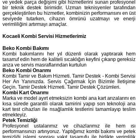
ve yedek parça değişimi gibi hizmetlerini sunan profesyonel
bir teknik destek birimidir. Uzman teknisyenler tarafından
gerçekleştirilen bu hizmetler, kombinizin performansını en üst
seviyede tutarken, cihazın ömrünü uzatmayı ve enerji
verimliliğini artırmayı amaçlar.
Kocaeli Kombi Servisi Hizmetlerimiz
Beko
Kombi Bakımı
Kombi bakımlarını her yıl düzenli olarak yaptırarak hem
tasarruf edin hem de kaliteli sıcaklığın keyfini çıkarıp gereksiz
arıza ve servis masraflarından kurtulun
Beko Kombi Onarımı
Kombi Tamir ve Bakım Hizmeti. Tamir Destek - Kombi Servisi
Her An Yanınızda. Servis Çağırmak İçin Bizimle İletişime
Geçin. Tamir Destek Hizmeti. Tamir Destek Çözümleri.
Kombi Kart Onarımı
Marka ve model ayırt etmeksizin kombi ana kart arızalarını en
kısa sürede garantili olarak tamirini yapıp son teknoloji ana
kart test cihazları ile nsağlamlık testlerini tamamlayıp teslim
etmekteyiz.
Petek Temizliği
Profesyonel ustalarımız ve cihazlarımız ile hem ısı
performansınızı artırıyoruz. Yaptığımız kombi bakımı ve petek
temizliği işlemi sonrası yakıt tasarrufu ile birlikte verimlilik