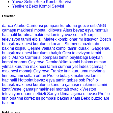
Yavuz Selim Beko Kombi Servisi
Yenikent Beko Kombi Servisi
Etiketler
darıca Alarko Carrierısı pompası kurulumu
gebze osb AEG
çamaşır makinesi montajı
dilovası Altus beyaz eşya montajı
hacıhalil kurutma makinesi tamiri
yavuz selim Sharp
televizyon tamiri
elbizli Maktek kombi onarımı
İstasyon Bosch
bulaşık makinesi kurulumu
kocaeli Siemens buzdolabı
bakımı
köşklü Çeşme Vaillant kombi tamiri
duraklı Gaggenau
bulaşık makinesi kurulumu
balçık Crea televizyon tamiri
pelitli Alarko Carrierısı pompası tamiri
beylikbağı Baykan
kombi onarımı
Çayırova Demirdöküm kombi bakımı
osman
yılmaz kurutma makinesi tamiri
cumhuriyet İndesit çamaşır
makinesi montajı
Çayırova Franke fırın kurulumu
mevlana
fırın onarımı
sultan orhan Profilo bulaşık makinesi tamiri
hacıhalil Hotpoint beyaz eşya tamiri
gebze osb Profilo
bulaşık makinesi kurulumu
kandıra çamaşır makinesi tamiri
İzmit Vestel çamaşır makinesi montajı
ovacık Weston
televizyon onarımı
elbizli Sanyo klima taşıma
dilovası Profilo
fırın onarımı
körfez ısı pompası bakımı
ahatlı Beko buzdolabı
bakımı
Hakkımızda