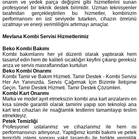
onarım ve yedek parça değişimi gibi hizmetlerini sunan
profesyonel bir teknik destek birimidir. Uzman teknisyenler
tarafından gerçekleştirilen bu hizmetler, kombinizin
performansını en üst seviyede tutarken, cihazın ömrünü
uzatmayı ve enerji verimliliğini artırmayı amaçlar.
Mevlana Kombi Servisi Hizmetlerimiz
Beko
Kombi Bakımı
Kombi bakımlarını her yıl düzenli olarak yaptırarak hem
tasarruf edin hem de kaliteli sıcaklığın keyfini çıkarıp gereksiz
arıza ve servis masraflarından kurtulun
Beko Kombi Onarımı
Kombi Tamir ve Bakım Hizmeti. Tamir Destek - Kombi Servisi
Her An Yanınızda. Servis Çağırmak İçin Bizimle İletişime
Geçin. Tamir Destek Hizmeti. Tamir Destek Çözümleri.
Kombi Kart Onarımı
Marka ve model ayırt etmeksizin kombi ana kart arızalarını en
kısa sürede garantili olarak tamirini yapıp son teknoloji ana
kart test cihazları ile nsağlamlık testlerini tamamlayıp teslim
etmekteyiz.
Petek Temizliği
Profesyonel ustalarımız ve cihazlarımız ile hem ısı
performansınızı artırıyoruz. Yaptığımız kombi bakımı ve petek
temizliği işlemi sonrası yakıt tasarrufu ile birlikte verimlilik