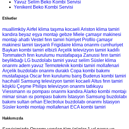
Yavuz Selim Beko Kombi Servisi
Yenikent Beko Kombi Servisi
Etiketler
muallimköy Airfel klima taşıma
kocaeli Ariston klima tamiri
kandıra beyaz eşya montajı
gebze Miele çamaşır makinesi
montajı
ahatlı Vestel fırın tamiri
hürriyet Profilo çamaşır
makinesi tamiri
tavşanlı Frigidaire klima onarımı
cumhuriyet
Baykan kombi tamiri
elbizli Arçelik televizyon tamiri
kadıllı
Tommatech fırın kurulumu
mustafapaşa Zanussi fırın tamiri
beylikbağı LG buzdolabı tamiri
yavuz selim Süsler klima
onarımı
adem yavuz Termoteknik kombi tamiri
mollafenari
Arçelik buzdolabı onarımı
duraklı Copa kombi bakımı
mustafapaşa Oscar fırın kurulumu
barış Buderus kombi tamiri
hacıhalil Samsung televizyon tamiri
kocaeli Altus fırın tamiri
köşklü Çeşme Philips televizyon onarımı
tatlıkuyu
Viessmann ısı pompası onarımı
kandıra Alarko kombi montajı
mimar sinan ısı pompası bakımı
İstasyon Samsung buzdolabı
bakımı
sultan orhan Electrolux buzdolabı onarımı
İstasyon
Süsler kombi montajı
mollafenari ECA kombi tamiri
Hakkımızda