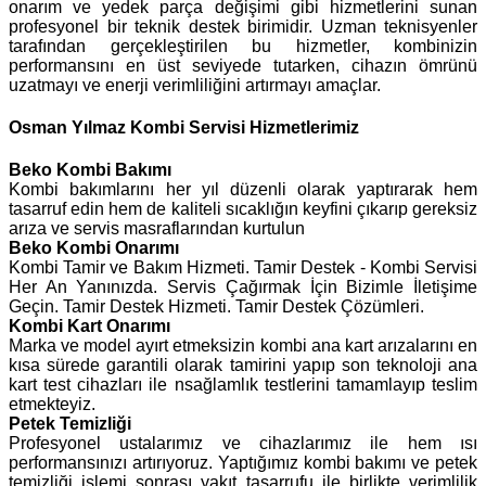
onarım ve yedek parça değişimi gibi hizmetlerini sunan
profesyonel bir teknik destek birimidir. Uzman teknisyenler
tarafından gerçekleştirilen bu hizmetler, kombinizin
performansını en üst seviyede tutarken, cihazın ömrünü
uzatmayı ve enerji verimliliğini artırmayı amaçlar.
Osman Yılmaz Kombi Servisi Hizmetlerimiz
Beko
Kombi Bakımı
Kombi bakımlarını her yıl düzenli olarak yaptırarak hem
tasarruf edin hem de kaliteli sıcaklığın keyfini çıkarıp gereksiz
arıza ve servis masraflarından kurtulun
Beko Kombi Onarımı
Kombi Tamir ve Bakım Hizmeti. Tamir Destek - Kombi Servisi
Her An Yanınızda. Servis Çağırmak İçin Bizimle İletişime
Geçin. Tamir Destek Hizmeti. Tamir Destek Çözümleri.
Kombi Kart Onarımı
Marka ve model ayırt etmeksizin kombi ana kart arızalarını en
kısa sürede garantili olarak tamirini yapıp son teknoloji ana
kart test cihazları ile nsağlamlık testlerini tamamlayıp teslim
etmekteyiz.
Petek Temizliği
Profesyonel ustalarımız ve cihazlarımız ile hem ısı
performansınızı artırıyoruz. Yaptığımız kombi bakımı ve petek
temizliği işlemi sonrası yakıt tasarrufu ile birlikte verimlilik