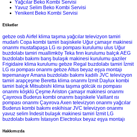
Yağcılar Beko Kombi Servisi
Yavuz Selim Beko Kombi Servisi
Yenikent Beko Kombi Servisi
Etiketler
gebze osb Airfel klima taşıma
yağcılar televizyon tamiri
mudarlı Copa kombi tamiri
başiskele Uğur çamaşır makinesi
onarımı
mustafapaşa LG ısı pompası kurulumu
ulus Uğur
buzdolabı tamiri
muallimköy Teka fırın kurulumu
balçık AEG
buzdolabı bakımı
barış bulaşık makinesi kurulumu
gaziler
Frigidaire klima kurulumu
gebze Regal buzdolabı tamiri
İzmit
LG ısı pompası onarımı
gebze Altus beyaz eşya montajı
tepemanayır Amana buzdolabı bakımı
kadıllı JVC televizyon
tamiri
arapçeşme Beretta klima onarımı
İzmit Daylux kombi
tamiri
balçık Mitsubishi klima taşıma
gölcük ısı pompası
onarımı
köşklü Çeşme Ariston çamaşır makinesi onarımı
Çayırova Buderus kombi onarımı
başiskele Vaillant ısı
pompası onarımı
Çayırova Axen televizyon onarımı
yağcılar
Buderus kombi bakımı
eskihisar JVC televizyon onarımı
yavuz selim İndesit bulaşık makinesi tamiri
İzmit LG
buzdolabı bakımı
İstasyon Electrolux beyaz eşya montajı
Hakkımızda