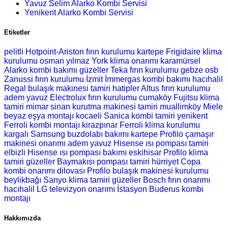
Yavuz Selim Alarko Kombi Servisi
Yenikent Alarko Kombi Servisi
Etiketler
pelitli Hotpoint-Ariston fırın kurulumu
kartepe Frigidaire klima
kurulumu
osman yılmaz York klima onarımı
karamürsel
Alarko kombi bakımı
güzeller Teka fırın kurulumu
gebze osb
Zanussi fırın kurulumu
İzmit İmmergas kombi bakımı
hacıhalil
Regal bulaşık makinesi tamiri
hatipler Altus fırın kurulumu
adem yavuz Electrolux fırın kurulumu
cumaköy Fujitsu klima
tamiri
mimar sinan kurutma makinesi tamiri
muallimköy Miele
beyaz eşya montajı
kocaeli Sanica kombi tamiri
yenikent
Ferroli kombi montajı
kirazpınar Ferroli klima kurulumu
kargalı Samsung buzdolabı bakımı
kartepe Profilo çamaşır
makinesi onarımı
adem yavuz Hisense ısı pompası tamiri
elbizli Hisense ısı pompası bakımı
eskihisar Profilo klima
tamiri
güzeller Baymakısı pompası tamiri
hürriyet Copa
kombi onarımı
dilovası Profilo bulaşık makinesi kurulumu
beylikbağı Sanyo klima tamiri
güzeller Bosch fırın onarımı
hacıhalil LG televizyon onarımı
İstasyon Buderus kombi
montajı
Hakkımızda