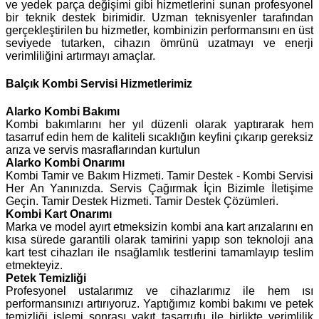
ve yedek parça değişimi gibi hizmetlerini sunan profesyonel
bir teknik destek birimidir. Uzman teknisyenler tarafından
gerçekleştirilen bu hizmetler, kombinizin performansını en üst
seviyede tutarken, cihazın ömrünü uzatmayı ve enerji
verimliliğini artırmayı amaçlar.
Balçık Kombi Servisi Hizmetlerimiz
Alarko
Kombi Bakımı
Kombi bakımlarını her yıl düzenli olarak yaptırarak hem
tasarruf edin hem de kaliteli sıcaklığın keyfini çıkarıp gereksiz
arıza ve servis masraflarından kurtulun
Alarko Kombi Onarımı
Kombi Tamir ve Bakım Hizmeti. Tamir Destek - Kombi Servisi
Her An Yanınızda. Servis Çağırmak İçin Bizimle İletişime
Geçin. Tamir Destek Hizmeti. Tamir Destek Çözümleri.
Kombi Kart Onarımı
Marka ve model ayırt etmeksizin kombi ana kart arızalarını en
kısa sürede garantili olarak tamirini yapıp son teknoloji ana
kart test cihazları ile nsağlamlık testlerini tamamlayıp teslim
etmekteyiz.
Petek Temizliği
Profesyonel ustalarımız ve cihazlarımız ile hem ısı
performansınızı artırıyoruz. Yaptığımız kombi bakımı ve petek
temizliği işlemi sonrası yakıt tasarrufu ile birlikte verimlilik