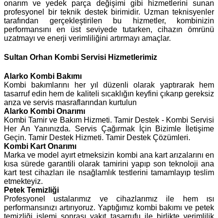
onarım ve yedek parça değişimi gibi hizmetlerini sunan
profesyonel bir teknik destek birimidir. Uzman teknisyenler
tarafından gerçekleştirilen bu hizmetler, kombinizin
performansını en üst seviyede tutarken, cihazın ömrünü
uzatmayı ve enerji verimliliğini artırmayı amaçlar.
Sultan Orhan Kombi Servisi Hizmetlerimiz
Alarko
Kombi Bakımı
Kombi bakımlarını her yıl düzenli olarak yaptırarak hem
tasarruf edin hem de kaliteli sıcaklığın keyfini çıkarıp gereksiz
arıza ve servis masraflarından kurtulun
Alarko Kombi Onarımı
Kombi Tamir ve Bakım Hizmeti. Tamir Destek - Kombi Servisi
Her An Yanınızda. Servis Çağırmak İçin Bizimle İletişime
Geçin. Tamir Destek Hizmeti. Tamir Destek Çözümleri.
Kombi Kart Onarımı
Marka ve model ayırt etmeksizin kombi ana kart arızalarını en
kısa sürede garantili olarak tamirini yapıp son teknoloji ana
kart test cihazları ile nsağlamlık testlerini tamamlayıp teslim
etmekteyiz.
Petek Temizliği
Profesyonel ustalarımız ve cihazlarımız ile hem ısı
performansınızı artırıyoruz. Yaptığımız kombi bakımı ve petek
temizliği işlemi sonrası yakıt tasarrufu ile birlikte verimlilik