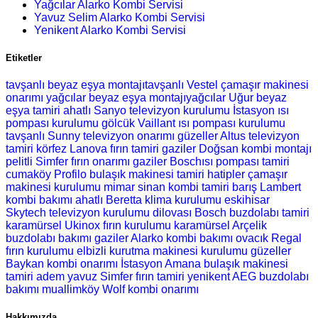
Yağcılar Alarko Kombi Servisi
Yavuz Selim Alarko Kombi Servisi
Yenikent Alarko Kombi Servisi
Etiketler
tavşanlı beyaz eşya montajıtavşanlı Vestel çamaşır makinesi
onarımı
yağcılar beyaz eşya montajıyağcılar Uğur beyaz
eşya tamiri
ahatlı Sanyo televizyon kurulumu
İstasyon ısı
pompası kurulumu
gölcük Vaillant ısı pompası kurulumu
tavşanlı Sunny televizyon onarımı
güzeller Altus televizyon
tamiri
körfez Lanova fırın tamiri
gaziler Doğsan kombi montajı
pelitli Simfer fırın onarımı
gaziler Boschısı pompası tamiri
cumaköy Profilo bulaşık makinesi tamiri
hatipler çamaşır
makinesi kurulumu
mimar sinan kombi tamiri
barış Lambert
kombi bakımı
ahatlı Beretta klima kurulumu
eskihisar
Skytech televizyon kurulumu
dilovası Bosch buzdolabı tamiri
karamürsel Ukinox fırın kurulumu
karamürsel Arçelik
buzdolabı bakımı
gaziler Alarko kombi bakımı
ovacık Regal
fırın kurulumu
elbizli kurutma makinesi kurulumu
güzeller
Baykan kombi onarımı
İstasyon Amana bulaşık makinesi
tamiri
adem yavuz Simfer fırın tamiri
yenikent AEG buzdolabı
bakımı
muallimköy Wolf kombi onarımı
Hakkımızda