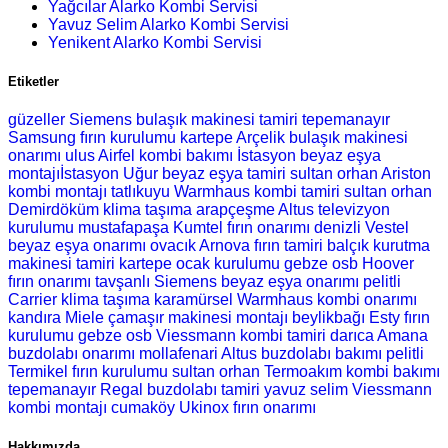
Yağcılar Alarko Kombi Servisi
Yavuz Selim Alarko Kombi Servisi
Yenikent Alarko Kombi Servisi
Etiketler
güzeller Siemens bulaşık makinesi tamiri
tepemanayır
Samsung fırın kurulumu
kartepe Arçelik bulaşık makinesi
onarımı
ulus Airfel kombi bakımı
İstasyon beyaz eşya
montajıİstasyon Uğur beyaz eşya tamiri
sultan orhan Ariston
kombi montajı
tatlıkuyu Warmhaus kombi tamiri
sultan orhan
Demirdöküm klima taşıma
arapçeşme Altus televizyon
kurulumu
mustafapaşa Kumtel fırın onarımı
denizli Vestel
beyaz eşya onarımı
ovacık Arnova fırın tamiri
balçık kurutma
makinesi tamiri
kartepe ocak kurulumu
gebze osb Hoover
fırın onarımı
tavşanlı Siemens beyaz eşya onarımı
pelitli
Carrier klima taşıma
karamürsel Warmhaus kombi onarımı
kandıra Miele çamaşır makinesi montajı
beylikbağı Esty fırın
kurulumu
gebze osb Viessmann kombi tamiri
darıca Amana
buzdolabı onarımı
mollafenari Altus buzdolabı bakımı
pelitli
Termikel fırın kurulumu
sultan orhan Termoakım kombi bakımı
tepemanayır Regal buzdolabı tamiri
yavuz selim Viessmann
kombi montajı
cumaköy Ukinox fırın onarımı
Hakkımızda