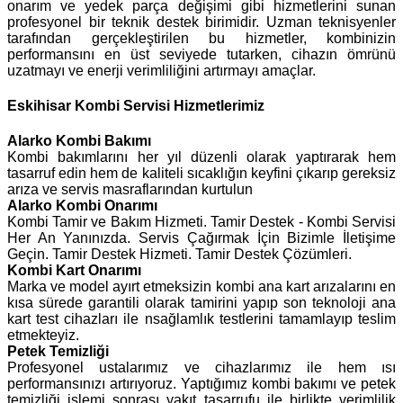
onarım ve yedek parça değişimi gibi hizmetlerini sunan
profesyonel bir teknik destek birimidir. Uzman teknisyenler
tarafından gerçekleştirilen bu hizmetler, kombinizin
performansını en üst seviyede tutarken, cihazın ömrünü
uzatmayı ve enerji verimliliğini artırmayı amaçlar.
Eskihisar Kombi Servisi Hizmetlerimiz
Alarko
Kombi Bakımı
Kombi bakımlarını her yıl düzenli olarak yaptırarak hem
tasarruf edin hem de kaliteli sıcaklığın keyfini çıkarıp gereksiz
arıza ve servis masraflarından kurtulun
Alarko Kombi Onarımı
Kombi Tamir ve Bakım Hizmeti. Tamir Destek - Kombi Servisi
Her An Yanınızda. Servis Çağırmak İçin Bizimle İletişime
Geçin. Tamir Destek Hizmeti. Tamir Destek Çözümleri.
Kombi Kart Onarımı
Marka ve model ayırt etmeksizin kombi ana kart arızalarını en
kısa sürede garantili olarak tamirini yapıp son teknoloji ana
kart test cihazları ile nsağlamlık testlerini tamamlayıp teslim
etmekteyiz.
Petek Temizliği
Profesyonel ustalarımız ve cihazlarımız ile hem ısı
performansınızı artırıyoruz. Yaptığımız kombi bakımı ve petek
temizliği işlemi sonrası yakıt tasarrufu ile birlikte verimlilik