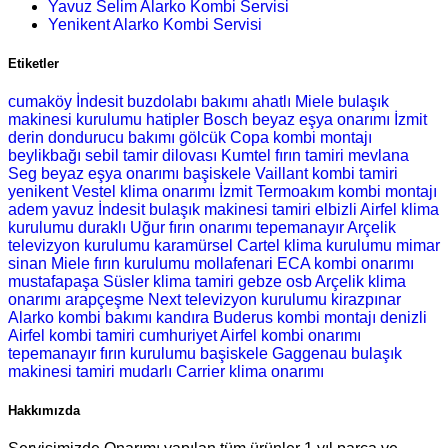
Yavuz Selim Alarko Kombi Servisi
Yenikent Alarko Kombi Servisi
Etiketler
cumaköy İndesit buzdolabı bakımı
ahatlı Miele bulaşık
makinesi kurulumu
hatipler Bosch beyaz eşya onarımı
İzmit
derin dondurucu bakımı
gölcük Copa kombi montajı
beylikbağı sebil tamir
dilovası Kumtel fırın tamiri
mevlana
Seg beyaz eşya onarımı
başiskele Vaillant kombi tamiri
yenikent Vestel klima onarımı
İzmit Termoakım kombi montajı
adem yavuz İndesit bulaşık makinesi tamiri
elbizli Airfel klima
kurulumu
duraklı Uğur fırın onarımı
tepemanayır Arçelik
televizyon kurulumu
karamürsel Cartel klima kurulumu
mimar
sinan Miele fırın kurulumu
mollafenari ECA kombi onarımı
mustafapaşa Süsler klima tamiri
gebze osb Arçelik klima
onarımı
arapçeşme Next televizyon kurulumu
kirazpınar
Alarko kombi bakımı
kandıra Buderus kombi montajı
denizli
Airfel kombi tamiri
cumhuriyet Airfel kombi onarımı
tepemanayır fırın kurulumu
başiskele Gaggenau bulaşık
makinesi tamiri
mudarlı Carrier klima onarımı
Hakkımızda