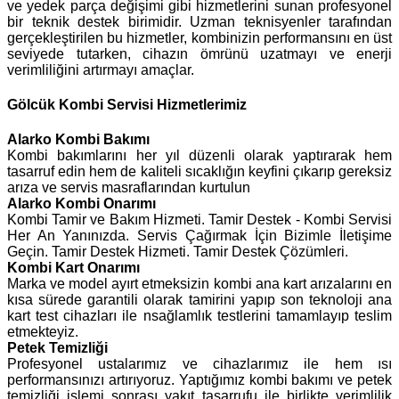
ve yedek parça değişimi gibi hizmetlerini sunan profesyonel
bir teknik destek birimidir. Uzman teknisyenler tarafından
gerçekleştirilen bu hizmetler, kombinizin performansını en üst
seviyede tutarken, cihazın ömrünü uzatmayı ve enerji
verimliliğini artırmayı amaçlar.
Gölcük Kombi Servisi Hizmetlerimiz
Alarko
Kombi Bakımı
Kombi bakımlarını her yıl düzenli olarak yaptırarak hem
tasarruf edin hem de kaliteli sıcaklığın keyfini çıkarıp gereksiz
arıza ve servis masraflarından kurtulun
Alarko Kombi Onarımı
Kombi Tamir ve Bakım Hizmeti. Tamir Destek - Kombi Servisi
Her An Yanınızda. Servis Çağırmak İçin Bizimle İletişime
Geçin. Tamir Destek Hizmeti. Tamir Destek Çözümleri.
Kombi Kart Onarımı
Marka ve model ayırt etmeksizin kombi ana kart arızalarını en
kısa sürede garantili olarak tamirini yapıp son teknoloji ana
kart test cihazları ile nsağlamlık testlerini tamamlayıp teslim
etmekteyiz.
Petek Temizliği
Profesyonel ustalarımız ve cihazlarımız ile hem ısı
performansınızı artırıyoruz. Yaptığımız kombi bakımı ve petek
temizliği işlemi sonrası yakıt tasarrufu ile birlikte verimlilik