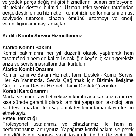
ve yedek parça değişimi gibi hizmetlerini sunan profesyonel
bir teknik destek birimidir. Uzman teknisyenler tarafından
gerçekleştirilen bu hizmetler, kombinizin performansını en üst
seviyede tutarken, cihazın ömrünü uzatmayı ve enerji
verimliliğini artırmayı amaçlar.
Kadıllı Kombi Servisi Hizmetlerimiz
Alarko
Kombi Bakımı
Kombi bakımlarını her yıl düzenli olarak yaptırarak hem
tasarruf edin hem de kaliteli sıcaklığın keyfini çıkarıp gereksiz
arıza ve servis masraflarından kurtulun
Alarko Kombi Onarımı
Kombi Tamir ve Bakım Hizmeti. Tamir Destek - Kombi Servisi
Her An Yanınızda. Servis Çağırmak İçin Bizimle İletişime
Geçin. Tamir Destek Hizmeti. Tamir Destek Çözümleri.
Kombi Kart Onarımı
Marka ve model ayırt etmeksizin kombi ana kart arızalarını en
kısa sürede garantili olarak tamirini yapıp son teknoloji ana
kart test cihazları ile nsağlamlık testlerini tamamlayıp teslim
etmekteyiz.
Petek Temizliği
Profesyonel ustalarımız ve cihazlarımız ile hem ısı
performansınızı artırıyoruz. Yaptığımız kombi bakımı ve petek
temizliği işlemi sonrası yakıt tasarrufu ile birlikte verimlilik