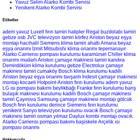
Yavuz Selim Alarko Kombi Servisi
Yenikent Alarko Kombi Servisi
Etiketler
adem yavuz Luxell fırın tamiri
hatipler Regal buzdolabı tamiri
gebze osb JVC televizyon tamiri
körfez Ariston beyaz eşya
montajı
hacıhalil Siemens klima tamiri
ahatlı Amana beyaz
eşya onarımı
İzmit Mitsubishi klima onarımı
tepemanayır
Alarko Carrierısı pompası kurulumu
karamürsel Chiller klima
onarımı
mudarlı Ariston çamaşır makinesi tamiri
kandıra
Demirdöküm klima kurulumu
gebze Electrolux çamaşır
makinesi tamiri
cumaköy Bosch klima kurulumu
kadıllı
Ariston beyaz eşya onarımı
tavşanlı İndesit çamaşır makinesi
montajı
kocaeli Hotpoint-Ariston fırın kurulumu
adem yavuz
LG ısı pompası bakımı
beylikbağı Franke fırın kurulumu
barış
bulaşık makinesi kurulumu
kadıllı Bosch çamaşır makinesi
tamiri
Çayırova Samsung çamaşır makinesi montajı
gölcük
Bosch fırın kurulumu
derince Siemens fırın kurulumu
yenikent Sanyo televizyon kurulumu
ovacık Bosch çamaşır
makinesi tamiri
osman yılmaz Daylux kombi montajı
ovacık
Alarko Carrierısı pompası bakımı
başiskele Arçelik ısı
pompası onarımı
Hakkımızda