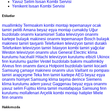
Yavuz Selim Isısan Kombi Servisi
Yenikent Isısan Kombi Servisi
Etiketler
muallimköy Termoakım kombi montajı
tepemanayır ocak
tamiri
pelitli Amana beyaz eşya montajı
cumaköy Uğur
buzdolabı onarımı
karamürsel Saba televizyon onarımı
kartepe bulaşık makinesi onarımı
tepemanayır Bosch bulaşık
makinesi tamiri
tavşanlı Telefunken televizyon tamiri
duraklı
Telefunken televizyon tamiri
İstasyon kombi tamiri
yağcılar
Weston televizyon onarımı
ulus General Electric klima
kurulumu
hacıhalil Hitachi televizyon kurulumu
elbizli Ukinox
fırın kurulumu
gaziler Vestel buzdolabı bakımı
muallimköy
Alveus fırın onarımı
darıca Hotpoint buzdolabı tamiri
kocaeli
Samsung çamaşır makinesi onarımı
ulus Vaillant ısı pompası
tamiri
arapçeşme Teka fırın tamiri
kartepe AEG beyaz eşya
onarımı
hürriyet Samsung klima taşıma
derince Siemens
klima kurulumu
adem yavuz Gaggenau beyaz eşya onarımı
yavuz selim Fujitsu klima tamiri
mustafapaşa Samsung fırın
kurulumu
mollafenari Arçelik kombi montajı
hatipler Miele
fırın onarımı
Hakkımızda