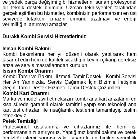
ve yedek parça değişimi gibi hizmetlerini sunan profesyonel
bir teknik destek birimidir. Uzman teknisyenler tarafından
gerçekleştirilen bu hizmetler, kombinizin performansını en üst
seviyede tutarken, cihazın ömrünü uzatmayı ve enerji
verimliliğini artırmayı amaçlar.
Duraklı Kombi Servisi Hizmetlerimiz
Isısan
Kombi Bakımı
Kombi bakımlarını her yıl düzenli olarak yaptırarak hem
tasarruf edin hem de kaliteli sıcaklığın keyfini çıkarıp gereksiz
arıza ve servis masraflarından kurtulun
Isısan Kombi Onarımı
Kombi Tamir ve Bakım Hizmeti. Tamir Destek - Kombi Servisi
Her An Yanınızda. Servis Çağırmak İçin Bizimle İletişime
Geçin. Tamir Destek Hizmeti. Tamir Destek Çözümleri.
Kombi Kart Onarımı
Marka ve model ayırt etmeksizin kombi ana kart arızalarını en
kısa sürede garantili olarak tamirini yapıp son teknoloji ana
kart test cihazları ile nsağlamlık testlerini tamamlayıp teslim
etmekteyiz.
Petek Temizliği
Profesyonel ustalarımız ve cihazlarımız ile hem ısı
performansınızı artırıyoruz. Yaptığımız kombi bakımı ve petek
temizliği işlemi sonrası yakıt tasarrufu ile birlikte verimlilik