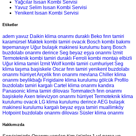
Yağcılar Isısan Kombi Servisi
Yavuz Selim Isısan Kombi Servisi
Yenikent Isısan Kombi Servisi
Etiketler
adem yavuz Daikin klima onarımı
duraklı Beko fırın tamiri
karamürsel Maktek kombi tamiri
ovacık Bosch kombi bakımı
tepemanayır Uğur bulaşık makinesi kurulumu
barış Bosch
buzdolabı onarımı
derince Seg beyaz eşya onarımı
İzmit
Termoteknik kombi tamiri
duraklı Ferroli kombi montajı
elbizli
Uğur klima tamiri
İzmit Wolf kombi tamiri
cumhuriyet Seg
klima taşıma
başiskele Oscar fırın tamiri
yenikent buzdolabı
onarımı
hürriyet Arçelik fırın onarımı
mevlana Chiller klima
onarımı
beylikbağı Frigidaire klima kurulumu
gölcük Profilo
buzdolabı tamiri
kargalı Cartel klima onarımı
kandıra
Panasonic klima tamiri
dilovası Tommatech fırın onarımı
başiskele Axen televizyon onarımı
hürriyet Termoteknik klima
kurulumu
ovacık LG klima kurulumu
derince AEG bulaşık
makinesi kurulumu
kargalı beyaz eşya tamiri
muallimköy
Hotpoint buzdolabı onarımı
dilovası Süsler klima onarımı
Hakkımızda