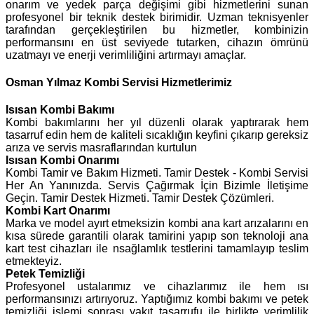
onarım ve yedek parça değişimi gibi hizmetlerini sunan
profesyonel bir teknik destek birimidir. Uzman teknisyenler
tarafından gerçekleştirilen bu hizmetler, kombinizin
performansını en üst seviyede tutarken, cihazın ömrünü
uzatmayı ve enerji verimliliğini artırmayı amaçlar.
Osman Yılmaz Kombi Servisi Hizmetlerimiz
Isısan
Kombi Bakımı
Kombi bakımlarını her yıl düzenli olarak yaptırarak hem
tasarruf edin hem de kaliteli sıcaklığın keyfini çıkarıp gereksiz
arıza ve servis masraflarından kurtulun
Isısan Kombi Onarımı
Kombi Tamir ve Bakım Hizmeti. Tamir Destek - Kombi Servisi
Her An Yanınızda. Servis Çağırmak İçin Bizimle İletişime
Geçin. Tamir Destek Hizmeti. Tamir Destek Çözümleri.
Kombi Kart Onarımı
Marka ve model ayırt etmeksizin kombi ana kart arızalarını en
kısa sürede garantili olarak tamirini yapıp son teknoloji ana
kart test cihazları ile nsağlamlık testlerini tamamlayıp teslim
etmekteyiz.
Petek Temizliği
Profesyonel ustalarımız ve cihazlarımız ile hem ısı
performansınızı artırıyoruz. Yaptığımız kombi bakımı ve petek
temizliği işlemi sonrası yakıt tasarrufu ile birlikte verimlilik