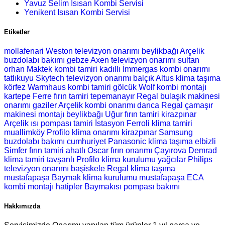
Yavuz Selim Isısan Kombi Servisi
Yenikent Isısan Kombi Servisi
Etiketler
mollafenari Weston televizyon onarımı
beylikbağı Arçelik
buzdolabı bakımı
gebze Axen televizyon onarımı
sultan
orhan Maktek kombi tamiri
kadıllı İmmergas kombi onarımı
tatlıkuyu Skytech televizyon onarımı
balçık Altus klima taşıma
körfez Warmhaus kombi tamiri
gölcük Wolf kombi montajı
kartepe Ferre fırın tamiri
tepemanayır Regal bulaşık makinesi
onarımı
gaziler Arçelik kombi onarımı
darıca Regal çamaşır
makinesi montajı
beylikbağı Uğur fırın tamiri
kirazpınar
Arçelik ısı pompası tamiri
İstasyon Ferroli klima tamiri
muallimköy Profilo klima onarımı
kirazpınar Samsung
buzdolabı bakımı
cumhuriyet Panasonic klima taşıma
elbizli
Simfer fırın tamiri
ahatlı Oscar fırın onarımı
Çayırova Demrad
klima tamiri
tavşanlı Profilo klima kurulumu
yağcılar Philips
televizyon onarımı
başiskele Regal klima taşıma
mustafapaşa Baymak klima kurulumu
mustafapaşa ECA
kombi montajı
hatipler Baymakısı pompası bakımı
Hakkımızda