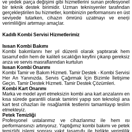
ve yedek parça değişimi gibi hizmetlerini sunan profesyonel
bir teknik destek birimidir. Uzman teknisyenler tarafından
gerçekleştirilen bu hizmetler, kombinizin performansını en üst
seviyede tutarken, cihazın ömrünü uzatmayı ve enerji
verimliliğini artırmayı amaçlar.
Kadıllı Kombi Servisi Hizmetlerimiz
Isısan
Kombi Bakımı
Kombi bakımlarını her yıl düzenli olarak yaptırarak hem
tasarruf edin hem de kaliteli sıcaklığın keyfini çıkarıp gereksiz
arıza ve servis masraflarından kurtulun
Isısan Kombi Onarımı
Kombi Tamir ve Bakım Hizmeti. Tamir Destek - Kombi Servisi
Her An Yanınızda. Servis Çağırmak İçin Bizimle İletişime
Geçin. Tamir Destek Hizmeti. Tamir Destek Çözümleri.
Kombi Kart Onarımı
Marka ve model ayırt etmeksizin kombi ana kart arızalarını en
kısa sürede garantili olarak tamirini yapıp son teknoloji ana
kart test cihazları ile nsağlamlık testlerini tamamlayıp teslim
etmekteyiz.
Petek Temizliği
Profesyonel ustalarımız ve cihazlarımız ile hem ısı
performansınızı artırıyoruz. Yaptığımız kombi bakımı ve petek
temizliği işlemi sonrası yakıt tasarrufu ile birlikte verimlilik