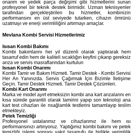
onarım ve yedek parça değişimi gibi hizmetlerini sunan
profesyonel bir teknik destek birimidir. Uzman teknisyenler
tarafından gerçekleştirilen bu hizmetler, kombinizin
performansını en üst seviyede tutarken, cihazın ömrünü
uzatmayı ve enerji verimliliğini artırmayı amaçlar.
Mevlana Kombi Servisi Hizmetlerimiz
Isısan
Kombi Bakımı
Kombi bakımlarını her yıl düzenli olarak yaptırarak hem
tasarruf edin hem de kaliteli sıcaklığın keyfini çıkarıp gereksiz
arıza ve servis masraflarından kurtulun
Isısan Kombi Onarımı
Kombi Tamir ve Bakım Hizmeti. Tamir Destek - Kombi Servisi
Her An Yanınızda. Servis Çağırmak İçin Bizimle İletişime
Geçin. Tamir Destek Hizmeti. Tamir Destek Çözümleri.
Kombi Kart Onarımı
Marka ve model ayırt etmeksizin kombi ana kart arızalarını en
kısa sürede garantili olarak tamirini yapıp son teknoloji ana
kart test cihazları ile nsağlamlık testlerini tamamlayıp teslim
etmekteyiz.
Petek Temizliği
Profesyonel ustalarımız ve cihazlarımız ile hem ısı
performansınızı artırıyoruz. Yaptığımız kombi bakımı ve petek
temizliği işlemi sonrası yakıt tasarrufu ile birlikte verimlilik