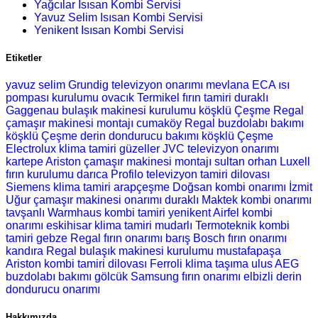
Yağcılar Isısan Kombi Servisi
Yavuz Selim Isısan Kombi Servisi
Yenikent Isısan Kombi Servisi
Etiketler
yavuz selim Grundig televizyon onarımı
mevlana ECA ısı
pompası kurulumu
ovacık Termikel fırın tamiri
duraklı
Gaggenau bulaşık makinesi kurulumu
köşklü Çeşme Regal
çamaşır makinesi montajı
cumaköy Regal buzdolabı bakımı
köşklü Çeşme derin dondurucu bakımı
köşklü Çeşme
Electrolux klima tamiri
güzeller JVC televizyon onarımı
kartepe Ariston çamaşır makinesi montajı
sultan orhan Luxell
fırın kurulumu
darıca Profilo televizyon tamiri
dilovası
Siemens klima tamiri
arapçeşme Doğsan kombi onarımı
İzmit
Uğur çamaşır makinesi onarımı
duraklı Maktek kombi onarımı
tavşanlı Warmhaus kombi tamiri
yenikent Airfel kombi
onarımı
eskihisar klima tamiri
mudarlı Termoteknik kombi
tamiri
gebze Regal fırın onarımı
barış Bosch fırın onarımı
kandıra Regal bulaşık makinesi kurulumu
mustafapaşa
Ariston kombi tamiri
dilovası Ferroli klima taşıma
ulus AEG
buzdolabı bakımı
gölcük Samsung fırın onarımı
elbizli derin
dondurucu onarımı
Hakkımızda