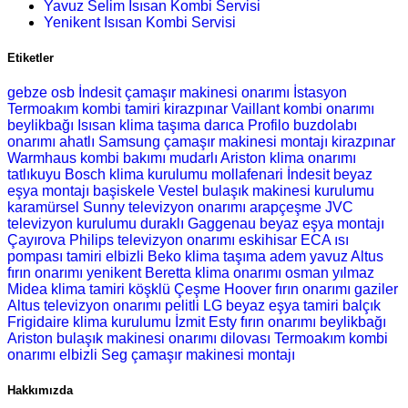
Yavuz Selim Isısan Kombi Servisi
Yenikent Isısan Kombi Servisi
Etiketler
gebze osb İndesit çamaşır makinesi onarımı
İstasyon
Termoakım kombi tamiri
kirazpınar Vaillant kombi onarımı
beylikbağı Isısan klima taşıma
darıca Profilo buzdolabı
onarımı
ahatlı Samsung çamaşır makinesi montajı
kirazpınar
Warmhaus kombi bakımı
mudarlı Ariston klima onarımı
tatlıkuyu Bosch klima kurulumu
mollafenari İndesit beyaz
eşya montajı
başiskele Vestel bulaşık makinesi kurulumu
karamürsel Sunny televizyon onarımı
arapçeşme JVC
televizyon kurulumu
duraklı Gaggenau beyaz eşya montajı
Çayırova Philips televizyon onarımı
eskihisar ECA ısı
pompası tamiri
elbizli Beko klima taşıma
adem yavuz Altus
fırın onarımı
yenikent Beretta klima onarımı
osman yılmaz
Midea klima tamiri
köşklü Çeşme Hoover fırın onarımı
gaziler
Altus televizyon onarımı
pelitli LG beyaz eşya tamiri
balçık
Frigidaire klima kurulumu
İzmit Esty fırın onarımı
beylikbağı
Ariston bulaşık makinesi onarımı
dilovası Termoakım kombi
onarımı
elbizli Seg çamaşır makinesi montajı
Hakkımızda