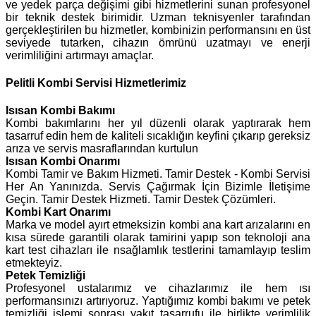
ve yedek parça değişimi gibi hizmetlerini sunan profesyonel
bir teknik destek birimidir. Uzman teknisyenler tarafından
gerçekleştirilen bu hizmetler, kombinizin performansını en üst
seviyede tutarken, cihazın ömrünü uzatmayı ve enerji
verimliliğini artırmayı amaçlar.
Pelitli Kombi Servisi Hizmetlerimiz
Isısan
Kombi Bakımı
Kombi bakımlarını her yıl düzenli olarak yaptırarak hem
tasarruf edin hem de kaliteli sıcaklığın keyfini çıkarıp gereksiz
arıza ve servis masraflarından kurtulun
Isısan Kombi Onarımı
Kombi Tamir ve Bakım Hizmeti. Tamir Destek - Kombi Servisi
Her An Yanınızda. Servis Çağırmak İçin Bizimle İletişime
Geçin. Tamir Destek Hizmeti. Tamir Destek Çözümleri.
Kombi Kart Onarımı
Marka ve model ayırt etmeksizin kombi ana kart arızalarını en
kısa sürede garantili olarak tamirini yapıp son teknoloji ana
kart test cihazları ile nsağlamlık testlerini tamamlayıp teslim
etmekteyiz.
Petek Temizliği
Profesyonel ustalarımız ve cihazlarımız ile hem ısı
performansınızı artırıyoruz. Yaptığımız kombi bakımı ve petek
temizliği işlemi sonrası yakıt tasarrufu ile birlikte verimlilik