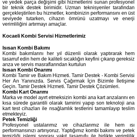
ve yedek parça değişimi gibi hizmetlerini sunan profesyonel
bir teknik destek birimidir. Uzman teknisyenler tarafından
gerçekleştirilen bu hizmetler, kombinizin performansını en üst
seviyede tutarken, cihazın ömrünü uzatmayı ve enerji
verimliliğini artırmayı amaçlar.
Kocaeli Kombi Servisi Hizmetlerimiz
Isısan
Kombi Bakımı
Kombi bakımlarını her yıl düzenli olarak yaptırarak hem
tasarruf edin hem de kaliteli sıcaklığın keyfini çıkarıp gereksiz
arıza ve servis masraflarından kurtulun
Isısan Kombi Onarımı
Kombi Tamir ve Bakım Hizmeti. Tamir Destek - Kombi Servisi
Her An Yanınızda. Servis Çağırmak İçin Bizimle İletişime
Geçin. Tamir Destek Hizmeti. Tamir Destek Çözümleri.
Kombi Kart Onarımı
Marka ve model ayırt etmeksizin kombi ana kart arızalarını en
kısa sürede garantili olarak tamirini yapıp son teknoloji ana
kart test cihazları ile nsağlamlık testlerini tamamlayıp teslim
etmekteyiz.
Petek Temizliği
Profesyonel ustalarımız ve cihazlarımız ile hem ısı
performansınızı artırıyoruz. Yaptığımız kombi bakımı ve petek
temizliği işlemi sonrası yakıt tasarrufu ile birlikte verimlilik