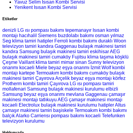
Yavuz Selim Isısan Kombi Servisi
Yenikent Isısan Kombi Servisi
Etiketler
denizli LG ısı pompası bakımı
tepemanayır Isısan kombi
montajı
hacıhalil Siemens buzdolabı bakımı
osman yılmaz
Seg klima tamiri
hatipler Ferroli kombi bakımı
duraklı Woon
televizyon tamiri
kandıra Gaggenau bulaşık makinesi tamiri
kandıra Samsung bulaşık makinesi tamiri
eskihisar AEG
bulaşık makinesi tamiri
cumaköy Fujitsu klima taşıma
köşklü
Çeşme Vaillant klima tamiri
mimar sinan Sunny televizyon
onarımı
kocaeli Miele beyaz eşya onarımı
İzmit Wolf kombi
montajı
kartepe Termoakım kombi bakımı
cumaköy bulaşık
makinesi tamiri
Çayırova Arçelik beyaz eşya montajı
körfez
Protherm kombi tamiri
Çayırova LG ısı pompası tamiri
mollafenari Samsung bulaşık makinesi kurulumu
elbizli
Samsung beyaz eşya onarımı
mevlana Gaggenau çamaşır
makinesi montajı
tatlıkuyu AEG çamaşır makinesi montajı
kocaeli Electrolux bulaşık makinesi kurulumu
hatipler Altus
çamaşır makinesi tamiri
başiskele Termoakım kombi bakımı
balçık Alarko Carrierısı pompası bakımı
kocaeli Telefunken
televizyon kurulumu
Hakkımızda