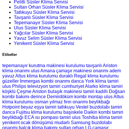
Pelitli Süsler Klima Servisi
Sultan Orhan Süsler Klima Servisi
Tatlıkuyu Süsler Klima Servisi
Tavşanlı Süsler Klima Servisi
Tepemanayır Süsler Klima Servisi
Ulus Süsler Klima Servisi
Yağcılar Süsler Klima Servisi
Yavuz Selim Süsler Klima Servisi
Yenikent Süsler Klima Servisi
Etiketler
tepemanayır kurutma makinesi kurulumu
tavşanlı Ariston
klima onarımı
ulus Amana çamaşır makinesi onarımı
adem
yavuz Altus klima kurulumu
duraklı Regal klima kurulumu
güzeller İmmergas kombi onarımı
darıca York klima tamiri
ulus Philips televizyon tamiri
cumhuriyet Alarko klima tamiri
köşklü Çeşme Ariston bulaşık makinesi tamiri
kadıllı Doğsan
kombi bakımı
derince Demirdöküm kombi montajı
ulus Altus
klima kurulumu
osman yılmaz fırın onarımı
beylikbağı
Hotpoint beyaz eşya tamiri
tatlıkuyu Vestel buzdolabı tamiri
darıca Fujitsu klima kurulumu
başiskele Daikin kombi tamiri
beylikbağı ECA ısı pompası tamiri
ulus Toshiba klima tamiri
yenikent ocak dönüşümü
mudarlı Samsung buzdolabı
onarımı
balçık klima bakımı
sultan orhan LG çamaşır