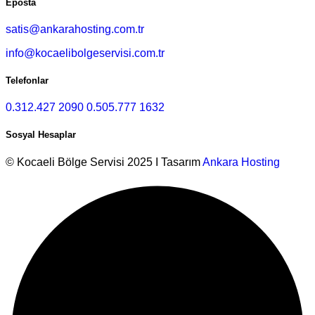
Eposta
satis@ankarahosting.com.tr
info@kocaelibolgeservisi.com.tr
Telefonlar
0.312.427 2090
0.505.777 1632
Sosyal Hesaplar
© Kocaeli Bölge Servisi 2025 I Tasarım
Ankara Hosting