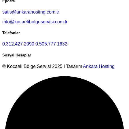
Eposta
satis@ankarahosting.com.tr
info@kocaelibolgeservisi.com.tr
Telefonlar
0.312.427 2090
0.505.777 1632
Sosyal Hesaplar
© Kocaeli Bölge Servisi 2025 I Tasarım
Ankara Hosting