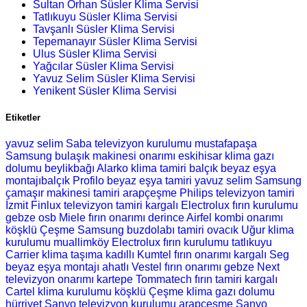
Sultan Orhan Süsler Klima Servisi
Tatlıkuyu Süsler Klima Servisi
Tavşanlı Süsler Klima Servisi
Tepemanayır Süsler Klima Servisi
Ulus Süsler Klima Servisi
Yağcılar Süsler Klima Servisi
Yavuz Selim Süsler Klima Servisi
Yenikent Süsler Klima Servisi
Etiketler
yavuz selim Saba televizyon kurulumu
mustafapaşa
Samsung bulaşık makinesi onarımı
eskihisar klima gazı
dolumu
beylikbağı Alarko klima tamiri
balçık beyaz eşya
montajıbalçık Profilo beyaz eşya tamiri
yavuz selim Samsung
çamaşır makinesi tamiri
arapçeşme Philips televizyon tamiri
İzmit Finlux televizyon tamiri
kargalı Electrolux fırın kurulumu
gebze osb Miele fırın onarımı
derince Airfel kombi onarımı
köşklü Çeşme Samsung buzdolabı tamiri
ovacık Uğur klima
kurulumu
muallimköy Electrolux fırın kurulumu
tatlıkuyu
Carrier klima taşıma
kadıllı Kumtel fırın onarımı
kargalı Seg
beyaz eşya montajı
ahatlı Vestel fırın onarımı
gebze Next
televizyon onarımı
kartepe Tommatech fırın tamiri
kargalı
Cartel klima kurulumu
köşklü Çeşme klima gazı dolumu
hürriyet Sanyo televizyon kurulumu
arapçeşme Sanyo