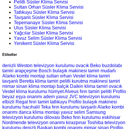
Pelitli Süsler Klima Servisi
Sultan Orhan Süsler Klima Servisi
Tatlıkuyu Süsler Klima Servisi
Tavşanlı Süsler Klima Servisi
Tepemanayır Süsler Klima Servisi
Ulus Süsler Klima Servisi
Yağcılar Süsler Klima Servisi
Yavuz Selim Süsler Klima Servisi
Yenikent Süsler Klima Servisi
Etiketler
denizli Weston televizyon kurulumu
ovacık Beko buzdolabı
tamiri
arapçeşme Bosch bulaşık makinesi tamiri
mudarlı
Alarko kombi montajı
sultan orhan Vestel klima tamiri
tavşanlı Beretta klima tamiri
pelitli kurutma makinesi tamiri
mimar sinan klima montajı
balçık Daikin klima tamiri
ovacık
Vestel klima kurulumu
hürriyet Alveus fırın tamiri
pelitli Profilo
beyaz eşya onarımı
adem yavuz JVC televizyon kurulumu
elbizli Regal fırın tamiri
tatlıkuyu Profilo bulaşık makinesi
kurulumu
hacıhalil Teka fırın kurulumu
tavşanlı Alarko kombi
onarımı
darıca klima montajı
yavuz selim Samsung
televizyon kurulumu
dilovası Beko fırın kurulumu
eskihisar
Nordmende televizyon onarımı
kirazpınar Toshiba televizyon
kurulumu
denizli Baykan kombi onarımı
mimar sinan Profilo