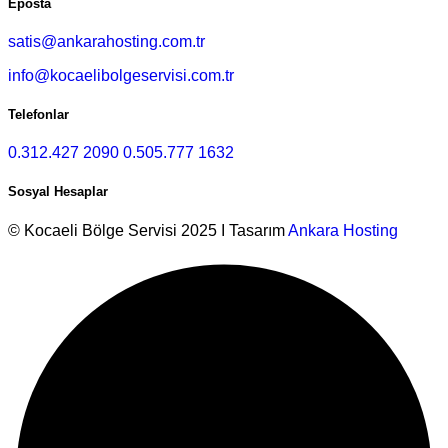
Eposta
satis@ankarahosting.com.tr
info@kocaelibolgeservisi.com.tr
Telefonlar
0.312.427 2090
0.505.777 1632
Sosyal Hesaplar
© Kocaeli Bölge Servisi 2025 I Tasarım
Ankara Hosting