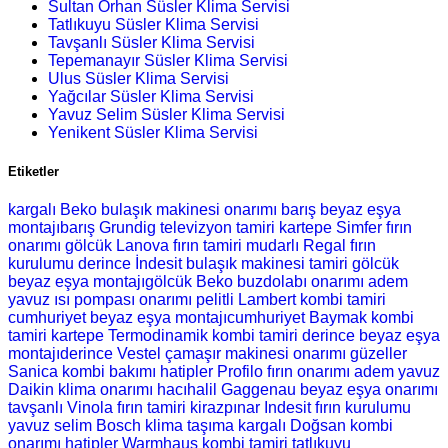
Sultan Orhan Süsler Klima Servisi
Tatlıkuyu Süsler Klima Servisi
Tavşanlı Süsler Klima Servisi
Tepemanayır Süsler Klima Servisi
Ulus Süsler Klima Servisi
Yağcılar Süsler Klima Servisi
Yavuz Selim Süsler Klima Servisi
Yenikent Süsler Klima Servisi
Etiketler
kargalı Beko bulaşık makinesi onarımı
barış beyaz eşya
montajıbarış Grundig televizyon tamiri
kartepe Simfer fırın
onarımı
gölcük Lanova fırın tamiri
mudarlı Regal fırın
kurulumu
derince İndesit bulaşık makinesi tamiri
gölcük
beyaz eşya montajıgölcük Beko buzdolabı onarımı
adem
yavuz ısı pompası onarımı
pelitli Lambert kombi tamiri
cumhuriyet beyaz eşya montajıcumhuriyet Baymak kombi
tamiri
kartepe Termodinamik kombi tamiri
derince beyaz eşya
montajıderince Vestel çamaşır makinesi onarımı
güzeller
Sanica kombi bakımı
hatipler Profilo fırın onarımı
adem yavuz
Daikin klima onarımı
hacıhalil Gaggenau beyaz eşya onarımı
tavşanlı Vinola fırın tamiri
kirazpınar Indesit fırın kurulumu
yavuz selim Bosch klima taşıma
kargalı Doğsan kombi
onarımı
hatipler Warmhaus kombi tamiri
tatlıkuyu