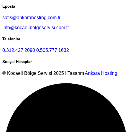
Eposta
satis@ankarahosting.com.tr
info@kocaelibolgeservisi.com.tr
Telefonlar
0.312.427 2090
0.505.777 1632
Sosyal Hesaplar
© Kocaeli Bölge Servisi 2025 I Tasarım
Ankara Hosting