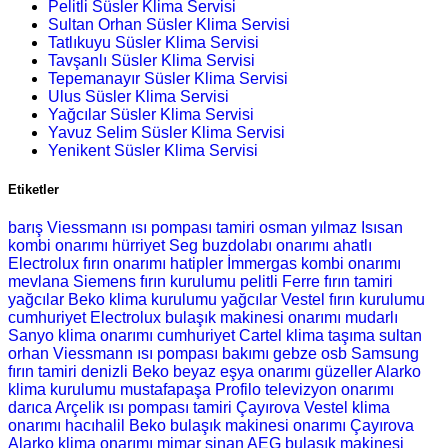
Pelitli Süsler Klima Servisi
Sultan Orhan Süsler Klima Servisi
Tatlıkuyu Süsler Klima Servisi
Tavşanlı Süsler Klima Servisi
Tepemanayır Süsler Klima Servisi
Ulus Süsler Klima Servisi
Yağcılar Süsler Klima Servisi
Yavuz Selim Süsler Klima Servisi
Yenikent Süsler Klima Servisi
Etiketler
barış Viessmann ısı pompası tamiri
osman yılmaz Isısan
kombi onarımı
hürriyet Seg buzdolabı onarımı
ahatlı
Electrolux fırın onarımı
hatipler İmmergas kombi onarımı
mevlana Siemens fırın kurulumu
pelitli Ferre fırın tamiri
yağcılar Beko klima kurulumu
yağcılar Vestel fırın kurulumu
cumhuriyet Electrolux bulaşık makinesi onarımı
mudarlı
Sanyo klima onarımı
cumhuriyet Cartel klima taşıma
sultan
orhan Viessmann ısı pompası bakımı
gebze osb Samsung
fırın tamiri
denizli Beko beyaz eşya onarımı
güzeller Alarko
klima kurulumu
mustafapaşa Profilo televizyon onarımı
darıca Arçelik ısı pompası tamiri
Çayırova Vestel klima
onarımı
hacıhalil Beko bulaşık makinesi onarımı
Çayırova
Alarko klima onarımı
mimar sinan AEG bulaşık makinesi